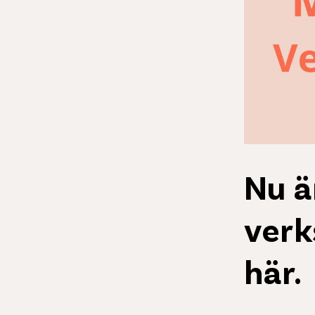
Nu ä
verk
här.