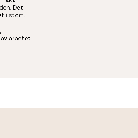
den. Det
 i stort.
,
 av arbetet