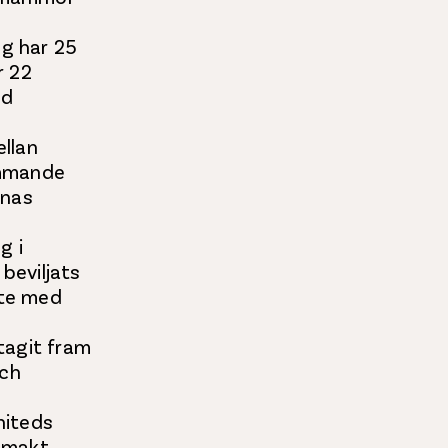
g har 25
r 22
ed
llan
ommande
rnas
g i
beviljats
ete med
tagit fram
och
niteds
nmakt