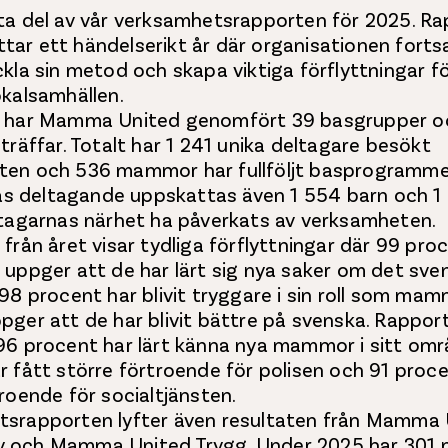
ta del av vår verksamhetsrapporten för 2025. R
ar ett händelserikt år där organisationen forts
ckla sin metod och skapa viktiga förflyttningar 
okalsamhällen.
t har Mamma United genomfört 39 basgrupper o
träffar. Totalt har 1 241 unika deltagare besökt
ten och 536 mammor har fullföljt basprogramm
 deltagande uppskattas även 1 554 barn och 1
ltagarnas närhet ha påverkats av verksamheten.
från året visar tydliga förflyttningar där 99 pro
 uppger att de har lärt sig nya saker om det sve
 98 procent har blivit tryggare i sin roll som ma
pger att de har blivit bättre på svenska. Rapport
96 procent har lärt känna nya mammor i sitt omr
r fått större förtroende för polisen och 91 proce
roende för socialtjänsten.
srapporten lyfter även resultaten från Mamma 
 och Mamma United Trygg. Under 2025 har 30