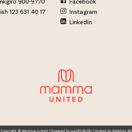
nkgiro 900-9770
Facebook
ish 123 631 40 17
Instagram
LinkedIn
Copyright © Mamma United | Powered by
purePUBLISH
| Hosted by
WebOne AB