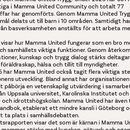
ktiga i Mamma United Community och totalt 77
ffar har genomförts. Genom Mamma United Tryg
ål delats ut till barn i 10 områden. Samtidigt ha
n basverksamheten anställts för att arbeta m
visar hur Mamma United fungerar som en bro me
h samhällets viktiga funktioner. Genom återk
lationer, kunskap och trygg dialog stärks deltaga
öräldraskap, hälsa och tillit till myndigheter.
 har Mamma United också tagit flera viktiga ste
onens utveckling. Bland annat har organisationen 
tt påbörja en vetenskaplig utvärdering i samarb
ån Uppsala universitet, Karolinska Institutet och
 och idrottshögskolan. Mamma United har även 
ndbok, etablerat ett mindre kansli i Göteborg 
t ta plats i samhällsdebatten.
srapporten visar det som är kärnan i Mamma U
är mammor stärks med kunskap, nätverk och ege