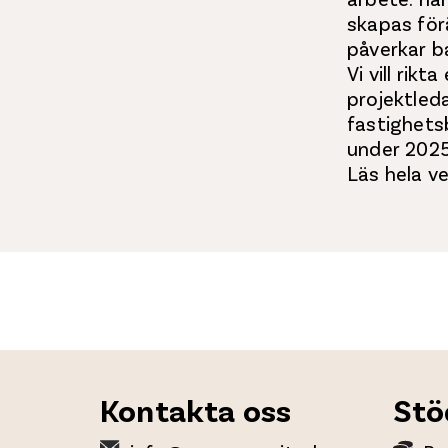
skapas för
påverkar b
Vi vill rikt
projektled
fastighetsb
under 2025
Läs hela 
Kontakta oss
Stö