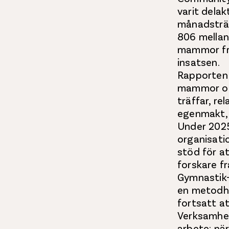
varit dela
månadsträ
806 mellanm
mammor frå
insatsen.
Rapporten 
mammor oc
träffar, re
egenmakt, f
Under 2025
organisati
stöd för a
forskare fr
Gymnastik-
en metodha
fortsatt at
Verksamhet
arbete: n