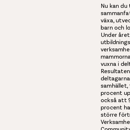
Nu kan du 
sammanfatt
växa, utve
barn och l
Under åre
utbildnings
verksamhe
mammornas
vuxna i de
Resultaten 
deltagarna
samhället,
procent up
också att 
procent ha
större fört
Verksamhet
Community