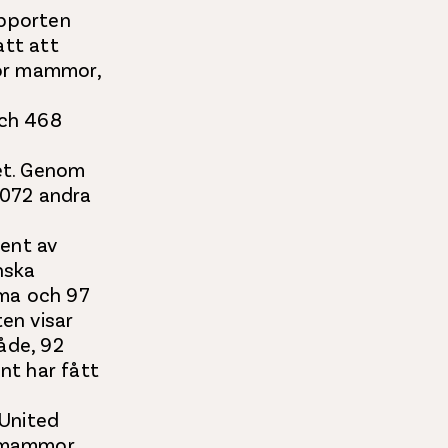
apporten
att att
för mammor,
ch 468
et. Genom
 072 andra
cent av
nska
mma och 97
en visar
åde, 92
nt har fått
United
1 mammor