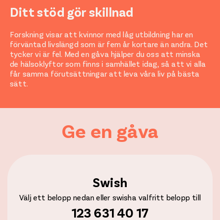
Ditt stöd gör skillnad
Forskning visar att kvinnor med låg utbildning har en
förväntad livslängd som är fem år kortare än andra. Det
tycker vi är fel. Med en gåva hjälper du oss att minska
de hälsoklyftor som finns i samhället idag, så att vi alla
får samma förutsättningar att leva våra liv på bästa
sätt.
Ge en gåva
Swish
Välj ett belopp nedan eller swisha valfritt belopp till
123 631 40 17