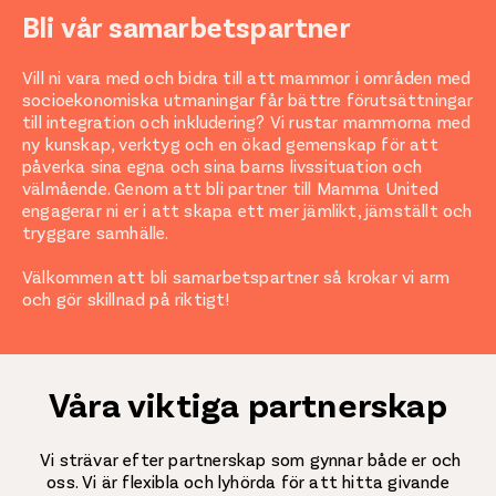
Bli vår samarbetspartner
Vill ni vara med och bidra till att mammor i områden med
socioekonomiska utmaningar får bättre förutsättningar
till integration och inkludering? Vi rustar mammorna med
ny kunskap, verktyg och en ökad gemenskap för att
påverka sina egna och sina barns livssituation och
välmående. Genom att bli partner till Mamma United
engagerar ni er i att skapa ett mer jämlikt, jämställt och
tryggare samhälle.
Välkommen att bli samarbetspartner så krokar vi arm
och gör skillnad på riktigt!
Våra viktiga partnerskap
Vi strävar efter partnerskap som gynnar både er och
oss. Vi är flexibla och lyhörda för att hitta givande