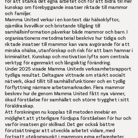
för att stärka det egna arbetet och för att bidra till mer
kunskap om förebyggande insatser riktade till mammor
och familjer.
Mamma United verkar i en kontext där hälsoklyftor,
ojämlika livsvillkor och bristande tillgång till
samhällsinformation påverkar både mammor och barn. I
organisationens metodmaterial beskrivs hur tidiga och
riktade insatser till mammor kan vara avgörande för att
minska ohälsa, utanförskap och risk för att barn hamnar i
kriminalitet. Kunskap och motivation lyfts som centrala
verktyg för egenmakt och långsiktig förändring.
Under 2025 visade Mamma Uniteds verksamhetsrapport
tydliga resultat. Deltagare vittnade om stärkt socialt
nätverk, ökad tillit till samhällsfunktioner och en tydlig
förflyttning närmare arbetsmarknaden. Flera mammor
beskrev hur de genom Mamma United fått nya vänner,
ökad förståelse för samhället och större trygghet i sitt
föräldraskap.
Att forskningen nu kopplas till metoden innebär en
möjlighet att ytterligare fördjupa förståelsen för hur och
varför insatsen gör skillnad. Det ger också bättre
förutsättningar att utveckla arbetet vidare, med
fortsatt utgångspunkt i mammors egna erfarenheter,