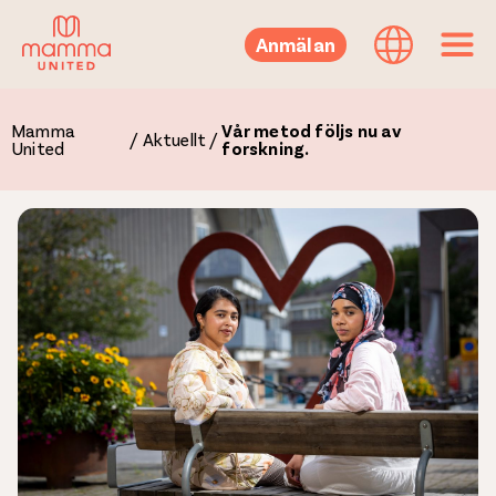
Anmälan
Mamma
Vår metod följs nu av
/
Aktuellt
/
United
forskning.