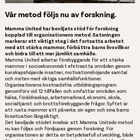
Vår metod följs nu av forskning.
Mamma United har beviljats stöd för forskning
kopplad till organisationens metod. Satsningen
markerar ett viktigt steg i det fortsatta arbetet
med att stärka mammor, förbättra barns livsvillkor
och bidra till ett mer jämlikt samhälle.
Mamma United arbetar förebyggande för att stärka
mammor i socioekonomiskt efetrsatta områden genom
kunskapshöjande insatser, motivationshöjande samtal
och möten med viktiga samhällsfunktioner.
Organisationens kostnadsfria utbildningsprogram
genomförs vid 12 tillfällen och omfattar områden som
hälsa, föräldraskap, arbetsmarknad, ekonomi, skola,
socialtjänst och brottsförebyggande frågor. Syftet är
att rusta mammor att påverka sin egen och sina barns
livssituation långsiktigt.
Det beviljade stödet innebär att Mamma Uniteds metod
nu kan följas och fördjupas genom forskning. För
organisationen är detta en betydelsefull utveckling, både